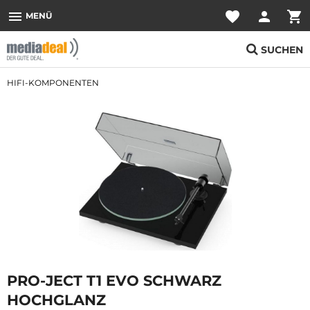
menu
favorite
person
shopping_cart
MENÜ
SUCHEN
HIFI-KOMPONENTEN
PRO-JECT T1 EVO SCHWARZ
HOCHGLANZ