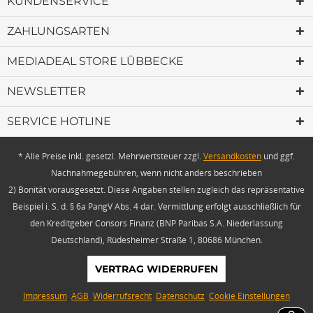
KUNDENSERVICE
ZAHLUNGSARTEN
MEDIADEAL STORE LÜBBECKE
NEWSLETTER
SERVICE HOTLINE
* Alle Preise inkl. gesetzl. Mehrwertsteuer zzgl.
Versandkosten
und ggf.
Nachnahmegebühren, wenn nicht anders beschrieben
2) Bonität vorausgesetzt. Diese Angaben stellen zugleich das repräsentative
Beispiel i. S. d. § 6a PangV Abs. 4 dar. Vermittlung erfolgt ausschließlich für
den Kreditgeber Consors Finanz (BNP Paribas S.A. Niederlassung
Deutschland), Rüdesheimer Straße 1, 80686 München.
VERTRAG WIDERRUFEN
Impressum
AGB
Widerrufsrecht
Datenschutz
Cookie Einstellungen