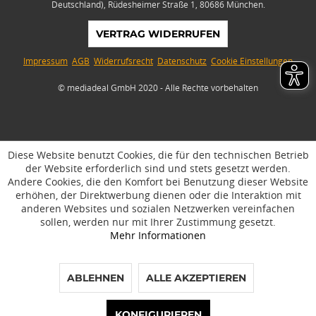
Deutschland), Rüdesheimer Straße 1, 80686 München.
VERTRAG WIDERRUFEN
Impressum
AGB
Widerrufsrecht
Datenschutz
Cookie Einstellungen
© mediadeal GmbH 2020 - Alle Rechte vorbehalten
Diese Website benutzt Cookies, die für den technischen Betrieb
der Website erforderlich sind und stets gesetzt werden.
Andere Cookies, die den Komfort bei Benutzung dieser Website
erhöhen, der Direktwerbung dienen oder die Interaktion mit
anderen Websites und sozialen Netzwerken vereinfachen
sollen, werden nur mit Ihrer Zustimmung gesetzt.
Mehr Informationen
ABLEHNEN
ALLE AKZEPTIEREN
phone
access_time
mail_outline
chat
KONFIGURIEREN