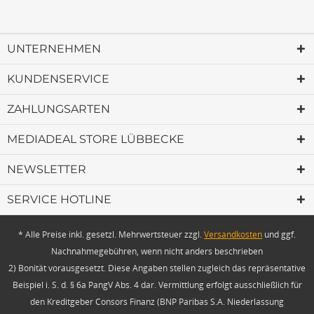
UNTERNEHMEN
KUNDENSERVICE
ZAHLUNGSARTEN
MEDIADEAL STORE LÜBBECKE
NEWSLETTER
SERVICE HOTLINE
* Alle Preise inkl. gesetzl. Mehrwertsteuer zzgl.
Versandkosten
und ggf.
Nachnahmegebühren, wenn nicht anders beschrieben
2) Bonität vorausgesetzt. Diese Angaben stellen zugleich das repräsentative
Beispiel i. S. d. § 6a PangV Abs. 4 dar. Vermittlung erfolgt ausschließlich für
den Kreditgeber Consors Finanz (BNP Paribas S.A. Niederlassung