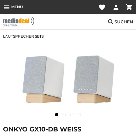
menu
favorite
person
shopping_cart
MENÜ
SUCHEN
LAUTSPRECHER SETS
ONKYO GX10-DB WEISS