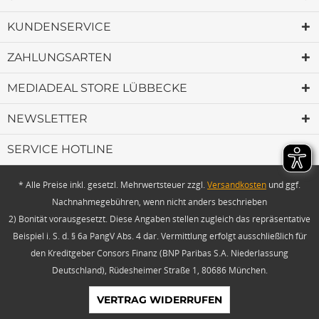
KUNDENSERVICE
ZAHLUNGSARTEN
MEDIADEAL STORE LÜBBECKE
NEWSLETTER
SERVICE HOTLINE
* Alle Preise inkl. gesetzl. Mehrwertsteuer zzgl.
Versandkosten
und ggf.
Nachnahmegebühren, wenn nicht anders beschrieben
2) Bonität vorausgesetzt. Diese Angaben stellen zugleich das repräsentative
Beispiel i. S. d. § 6a PangV Abs. 4 dar. Vermittlung erfolgt ausschließlich für
den Kreditgeber Consors Finanz (BNP Paribas S.A. Niederlassung
Deutschland), Rüdesheimer Straße 1, 80686 München.
VERTRAG WIDERRUFEN