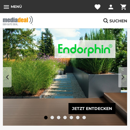
menu
favorite
person
shopping_cart
MENÜ
SUCHEN
JETZT ENTDECKEN