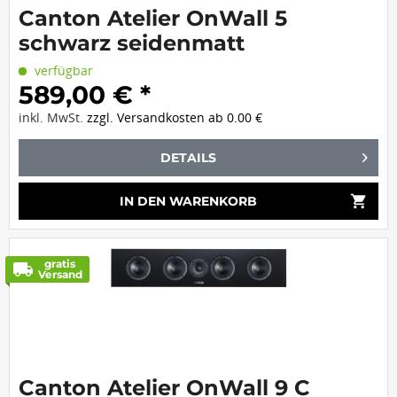
Canton Atelier OnWall 5
schwarz seidenmatt
verfügbar
589,00 € *
inkl. MwSt.
zzgl. Versandkosten ab 0.00 €
DETAILS
shopping_cart
IN DEN
WARENKORB
gratis
local_shipping
Versand
Canton Atelier OnWall 9 C