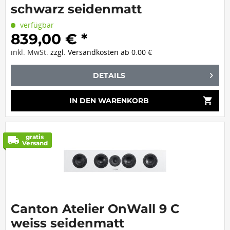
schwarz seidenmatt
verfügbar
839,00 € *
inkl. MwSt.
zzgl. Versandkosten ab 0.00 €
DETAILS
shopping_cart
IN DEN
WARENKORB
gratis
local_shipping
Versand
Canton Atelier OnWall 9 C
weiss seidenmatt