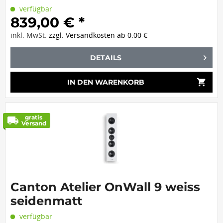
verfügbar
839,00 € *
inkl. MwSt.
zzgl. Versandkosten ab 0.00 €
DETAILS
shopping_cart
IN DEN
WARENKORB
gratis
local_shipping
Versand
Canton Atelier OnWall 9 weiss
seidenmatt
verfügbar