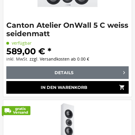
Canton Atelier OnWall 5 C weiss
seidenmatt
verfügbar
589,00 € *
inkl. MwSt.
zzgl. Versandkosten ab 0.00 €
DETAILS
shopping_cart
IN DEN
WARENKORB
gratis
local_shipping
Versand