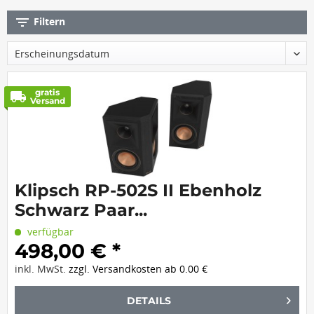
filter_list
Filtern
gratis
local_shipping
Versand
Klipsch RP-502S II Ebenholz
Schwarz Paar...
verfügbar
498,00 € *
inkl. MwSt.
zzgl. Versandkosten ab 0.00 €
DETAILS