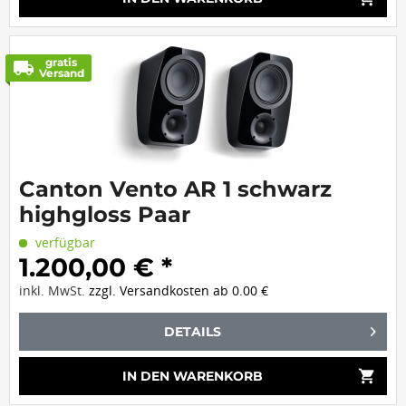
gratis
local_shipping
Versand
Canton Vento AR 1 schwarz
highgloss Paar
verfügbar
1.200,00 € *
inkl. MwSt.
zzgl. Versandkosten ab 0.00 €
DETAILS
shopping_cart
IN DEN
WARENKORB