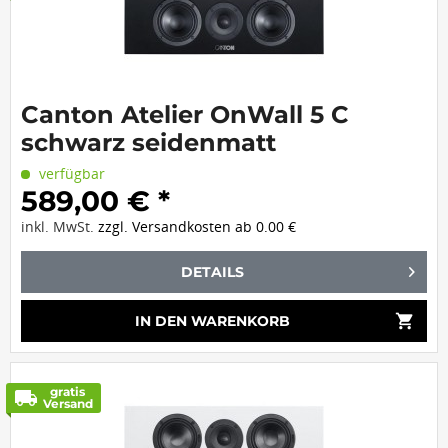
Canton Atelier OnWall 5 C
schwarz seidenmatt
verfügbar
589,00 € *
inkl. MwSt.
zzgl. Versandkosten ab 0.00 €
DETAILS
shopping_cart
IN DEN
WARENKORB
gratis
local_shipping
Versand