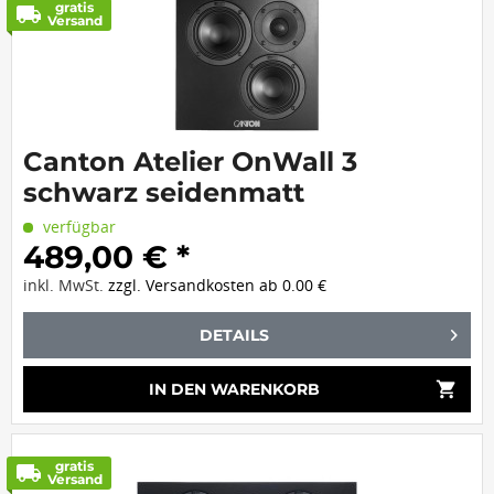
gratis
local_shipping
Versand
Canton Atelier OnWall 3
schwarz seidenmatt
verfügbar
489,00 € *
inkl. MwSt.
zzgl. Versandkosten ab 0.00 €
DETAILS
shopping_cart
IN DEN
WARENKORB
gratis
local_shipping
Versand