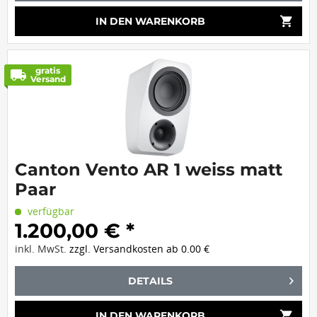
shopping_cart
IN DEN
WARENKORB
gratis
local_shipping
Versand
Canton Vento AR 1 weiss matt
Paar
verfügbar
1.200,00 € *
inkl. MwSt.
zzgl. Versandkosten ab 0.00 €
DETAILS
shopping_cart
IN DEN
WARENKORB