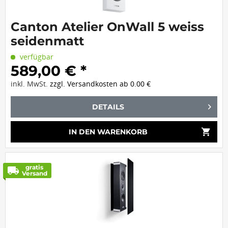
Canton Atelier OnWall 5 weiss
seidenmatt
verfügbar
589,00 € *
inkl. MwSt.
zzgl. Versandkosten ab 0.00 €
DETAILS
shopping_cart
IN DEN
WARENKORB
gratis
local_shipping
Versand