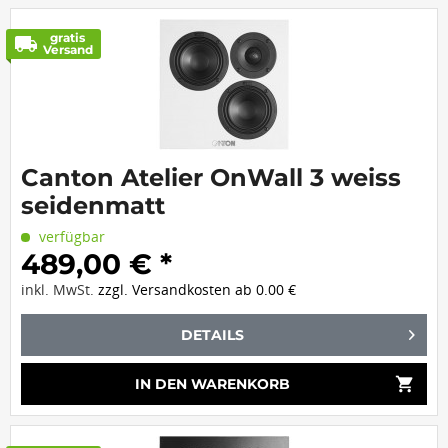
gratis
local_shipping
Versand
Canton Atelier OnWall 3 weiss
seidenmatt
verfügbar
489,00 € *
inkl. MwSt.
zzgl. Versandkosten ab 0.00 €
DETAILS
shopping_cart
IN DEN
WARENKORB