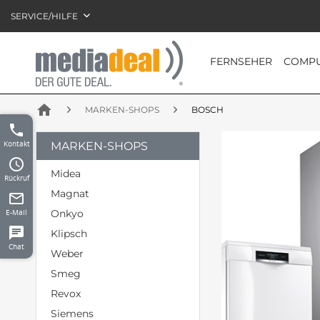
SERVICE/HILFE
FERNSEHER
COMPU
home
MARKEN-SHOPS
BOSCH
phone
Kontakt
MARKEN-SHOPS
access_time
Midea
Rückruf
Magnat
mail_outline
E-Mail
Onkyo
chat
Klipsch
Chat
Weber
Smeg
Revox
Siemens