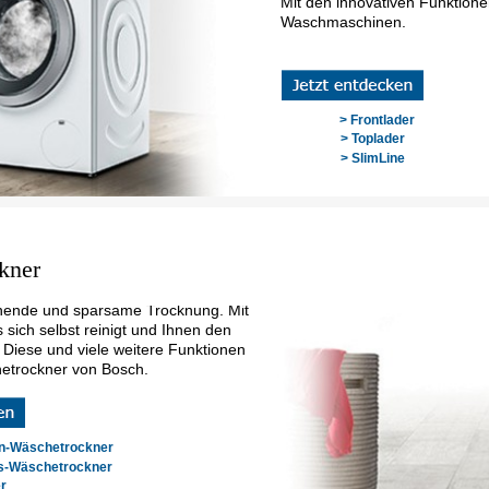
Mit den innovativen Funktione
Waschmaschinen.
> Frontlader
> Toplader
> SlimLine
kner
ende und sparsame Trocknung. Mit
 sich selbst reinigt und Ihnen den
t. Diese und viele weitere Funktionen
hetrockner von Bosch.
-Wäschetrockner
s-Wäschetrockner
r