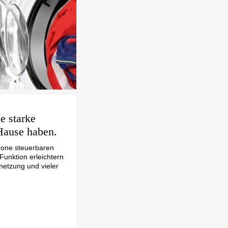
ne starke
Hause haben.
hone steuerbaren
unktion erleichtern
rnetzung und vieler 