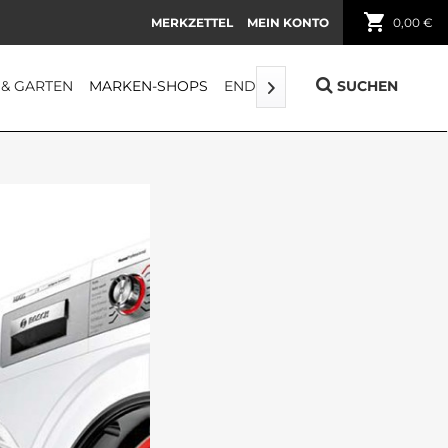
shopping_cart
MERKZETTEL
MEIN KONTO
0,00 €
 & GARTEN
MARKEN-SHOPS
ENDORPHIN
FUNDGRUBE
SUCHEN
