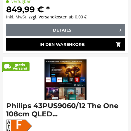
verfügbar
849,99 € *
inkl. MwSt.
zzgl. Versandkosten ab 0.00 €
DETAILS
shopping_cart
IN DEN
WARENKORB
gratis
local_shipping
Versand
Philips 43PUS9060/12 The One
108cm QLED...
F