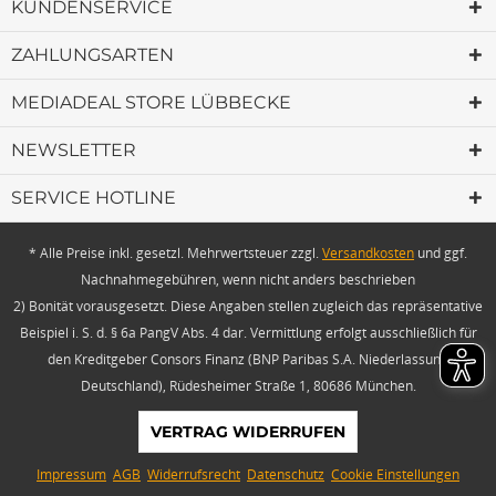
KUNDENSERVICE
ZAHLUNGSARTEN
MEDIADEAL STORE LÜBBECKE
NEWSLETTER
SERVICE HOTLINE
* Alle Preise inkl. gesetzl. Mehrwertsteuer zzgl.
Versandkosten
und ggf.
Nachnahmegebühren, wenn nicht anders beschrieben
2) Bonität vorausgesetzt. Diese Angaben stellen zugleich das repräsentative
Beispiel i. S. d. § 6a PangV Abs. 4 dar. Vermittlung erfolgt ausschließlich für
den Kreditgeber Consors Finanz (BNP Paribas S.A. Niederlassung
Deutschland), Rüdesheimer Straße 1, 80686 München.
VERTRAG WIDERRUFEN
Impressum
AGB
Widerrufsrecht
Datenschutz
Cookie Einstellungen