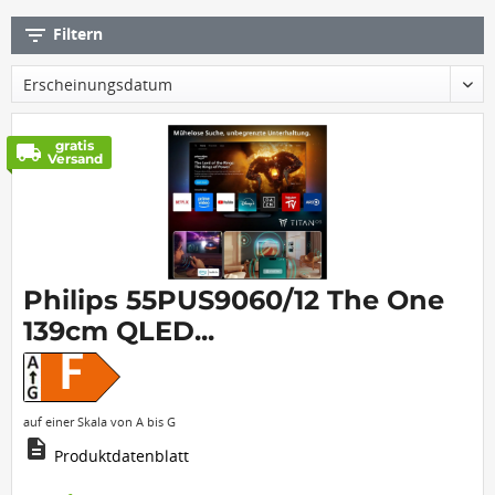
filter_list
Filtern
gratis
local_shipping
Versand
Philips 55PUS9060/12 The One
139cm QLED...
F
auf einer Skala von A bis G
description
Produktdatenblatt