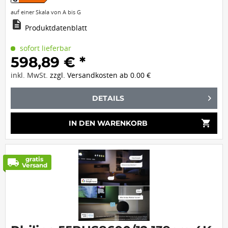
auf einer Skala von A bis G
description
Produktdatenblatt
sofort lieferbar
598,89 € *
inkl. MwSt.
zzgl. Versandkosten ab 0.00 €
DETAILS
shopping_cart
IN DEN
WARENKORB
gratis
local_shipping
Versand