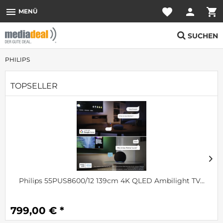
menu
favorite
person
shopping_cart
MENÜ
SUCHEN
PHILIPS
TOPSELLER
Philips 55PUS8600/12 139cm 4K QLED Ambilight TV...
799,00 € *