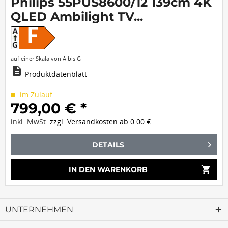
Philips 55PUS8600/12 139cm 4K
QLED Ambilight TV...
F
auf einer Skala von A bis G
description
Produktdatenblatt
im Zulauf
799,00 € *
inkl. MwSt.
zzgl. Versandkosten ab 0.00 €
DETAILS
shopping_cart
IN DEN
WARENKORB
UNTERNEHMEN