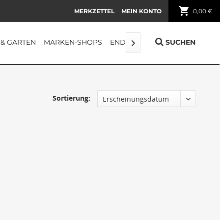
shopping_cart
MERKZETTEL
MEIN KONTO
0,00 €
 & GARTEN
MARKEN-SHOPS
ENDORPHIN
FUNDGRUBE
SUCHEN

Sortierung: