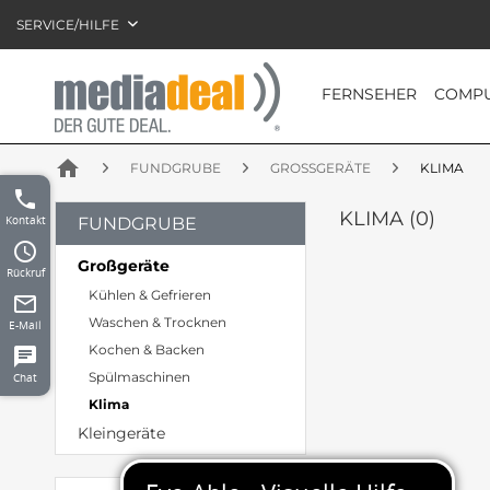
SERVICE/HILFE
FERNSEHER
COMPU
home
FUNDGRUBE
GROSSGERÄTE
KLIMA
phone
KLIMA (
0
)
Kontakt
FUNDGRUBE
access_time
Großgeräte
Rückruf
Kühlen & Gefrieren
mail_outline
Waschen & Trocknen
E-Mail
Kochen & Backen
chat
Spülmaschinen
Chat
Klima
Kleingeräte