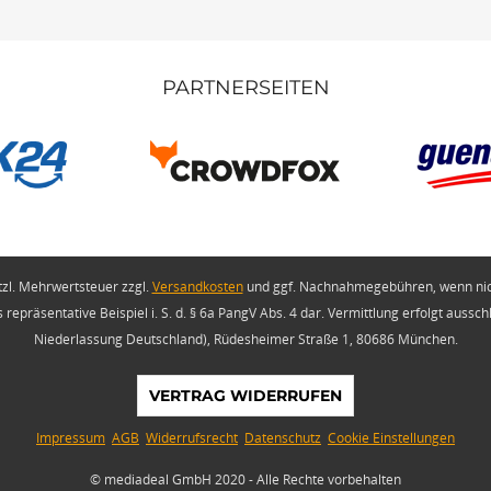
PARTNERSEITEN
etzl. Mehrwertsteuer zzgl.
Versandkosten
und ggf. Nachnahmegebühren, wenn nic
repräsentative Beispiel i. S. d. § 6a PangV Abs. 4 dar. Vermittlung erfolgt aussc
Niederlassung Deutschland), Rüdesheimer Straße 1, 80686 München.
VERTRAG WIDERRUFEN
Impressum
AGB
Widerrufsrecht
Datenschutz
Cookie Einstellungen
© mediadeal GmbH 2020 - Alle Rechte vorbehalten