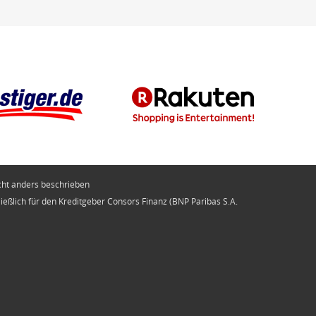
ht anders beschrieben
hließlich für den Kreditgeber Consors Finanz (BNP Paribas S.A.