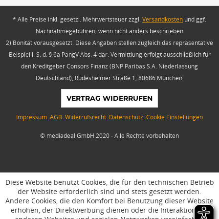
* Alle Preise inkl. gesetzl. Mehrwertsteuer zzgl.
Versandkosten
und ggf.
Nachnahmegebühren, wenn nicht anders beschrieben
2) Bonität vorausgesetzt. Diese Angaben stellen zugleich das repräsentative
Beispiel i. S. d. § 6a PangV Abs. 4 dar. Vermittlung erfolgt ausschließlich für
den Kreditgeber Consors Finanz (BNP Paribas S.A. Niederlassung
Deutschland), Rüdesheimer Straße 1, 80686 München.
VERTRAG WIDERRUFEN
Impressum
AGB
Widerrufsrecht
Datenschutz
Cookie Einstellungen
© mediadeal GmbH 2020 - Alle Rechte vorbehalten
Diese Website benutzt Cookies, die für den technischen Betrieb
der Website erforderlich sind und stets gesetzt werden.
Andere Cookies, die den Komfort bei Benutzung dieser Website
erhöhen, der Direktwerbung dienen oder die Interaktion mit