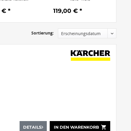
 € *
119,00 € *
Sortierung:
shopping_cart
DETAILS
IN DEN
WARENKORB