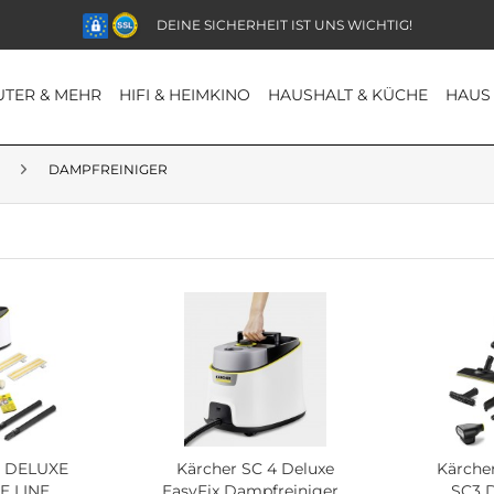
DEINE SICHERHEIT IST UNS WICHTIG!
TER & MEHR
HIFI & HEIMKINO
HAUSHALT & KÜCHE
HAUS
DAMPFREINIGER
5 DELUXE
Kärcher SC 4 Deluxe
Kärche
E LINE
EasyFix Dampfreiniger...
SC3 De