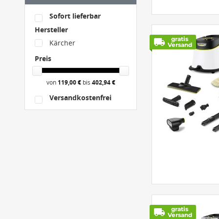
Sofort lieferbar
Hersteller
gratis
local_shipping
Kärcher
Versand
Preis
von
119,00 €
bis
402,94 €
Versandkostenfrei
gratis
local_shipping
Versand