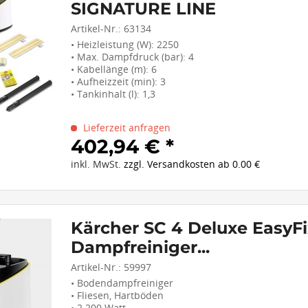
SIGNATURE LINE
Artikel-Nr.:
63134
• Heizleistung (W): 2250
• Max. Dampfdruck (bar): 4
• Kabellänge (m): 6
• Aufheizzeit (min): 3
• Tankinhalt (l): 1,3
Lieferzeit anfragen
402,94 € *
inkl. MwSt.
zzgl. Versandkosten ab 0.00 €
Kärcher SC 4 Deluxe EasyF
Dampfreiniger...
Artikel-Nr.:
59997
• Bodendampfreiniger
• Fliesen, Hartböden
• 2.200 Watt