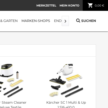
shopping_cart
MERKZETTEL
MEIN KONTO
0,00 €
 & GARTEN
MARKEN-SHOPS
ENDORPHIN
FUNDGRUBE
SUCHEN

r Steam Cleaner
Kärcher SC 1 Multi & Up
luxe Textile...
1.516-410.0