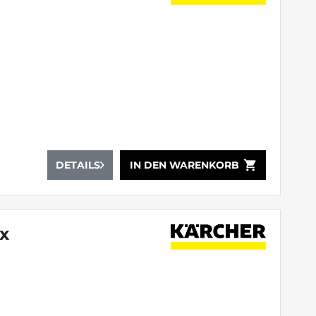
shopping_cart
DETAILS
IN DEN
WARENKORB
ix