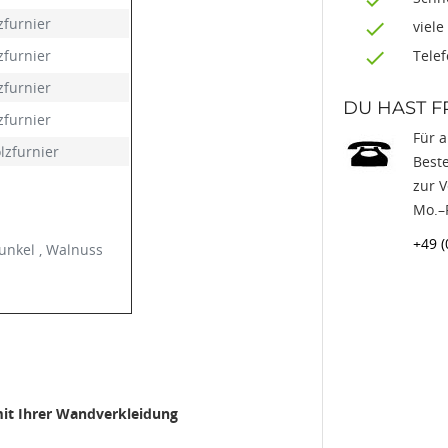
zfurnier
viele
zfurnier
Tele
zfurnier
DU HAST 
zfurnier
Für 
lzfurnier
Beste
zur 
Mo.–F
+49 (
unkel , Walnuss
mit Ihrer Wandverkleidung