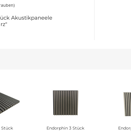
hrauben)
tück Akustikpaneele
rz"
 Stück
Endorphin 3 Stück
Endor