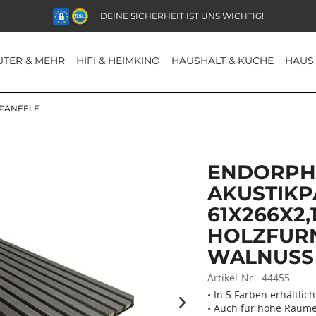
DEINE SICHERHEIT IST UNS WICHTIG!
TER & MEHR
HIFI & HEIMKINO
HAUSHALT & KÜCHE
HAUS
PANEELE
ENDORPHI
AKUSTIKP
61X266X2,
HOLZFUR
WALNUSS
Artikel-Nr.:
44455
• In 5 Farben erhältlich
• Auch für hohe Räum