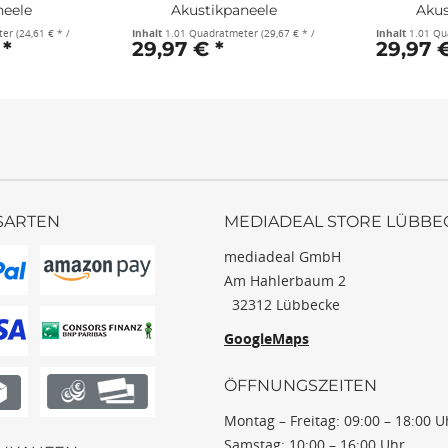
neele
Akustikpaneele
Akus
cm...
quadratisch...
qua
ter
(24,61 € * / 1 Quadratmeter)
Inhalt
1.01 Quadratmeter
(29,67 € * / 1 Quadratmeter)
Inhalt
1.01 Q
 *
29,97 € *
29,97 €
SARTEN
MEDIADEAL STORE LÜBBE
mediadeal GmbH
Am Hahlerbaum 2
32312 Lübbecke
GoogleMaps
ÖFFNUNGSZEITEN
Montag – Freitag: 09:00 – 18:00 U
Samstag: 10:00 – 16:00 Uhr