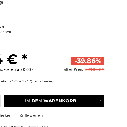
ge
en
herheit
 € *
-39,86%
ndkosten ab 0.00 €
alter Preis:
399,00 € *
eter (24,63 € * / 1 Quadratmeter)
IN DEN
WARENKORB
erken
Bewerten