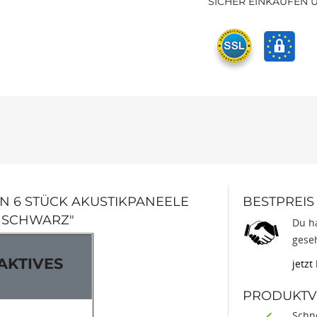
SICHER EINKAUFEN 
 6 STÜCK AKUSTIKPANEELE
BESTPREIS
S SCHWARZ"
Du ha
gese
AKTIVES
jetzt
PRODUKTVO
Schne