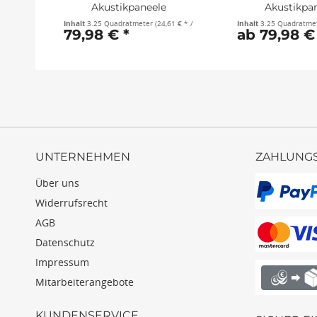
Akustikpaneele
Akustikpa
61x266x2,1cm...
61x266x2,1
Inhalt
3.25 Quadratmeter
(24,61 € * / 1 Quadratmeter)
Inhalt
3.25 Quadratme
79,98 € *
ab 79,98 €
UNTERNEHMEN
ZAHLUNG
Über uns
Widerrufsrecht
AGB
Datenschutz
Impressum
Mitarbeiterangebote
KUNDENSERVICE