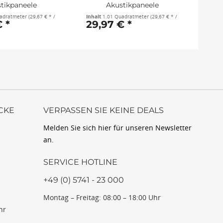
tikpaneele
Akustikpaneele
dratisch...
quadratisch...
uadratmeter
(29,67 € * / 1 Quadratmeter)
Inhalt
1.01 Quadratmeter
(29,67 € * / 1 Quadratmeter)
Inhal
 *
29,97 € *
29
CKE
VERPASSEN SIE KEINE DEALS
Melden Sie sich hier für unseren Newsletter
an.
SERVICE HOTLINE
+49 (0) 5741 - 23 000
Montag – Freitag: 08:00 – 18:00 Uhr
hr