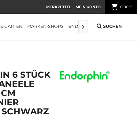
shopping_cart
MERKZETTEL
MEIN KONTO
0,00 €
 & GARTEN
MARKEN-SHOPS
ENDORPHIN
FUNDGRUBE
SUCHEN

N 6 STÜCK
ANEELE
1CM
NIER
 SCHWARZ
e