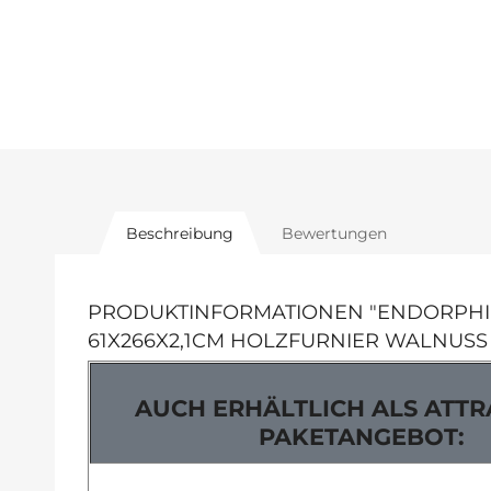
Beschreibung
Bewertungen
PRODUKTINFORMATIONEN "ENDORPHIN
61X266X2,1CM HOLZFURNIER WALNUS
AUCH ERHÄLTLICH ALS ATTR
PAKETANGEBOT: