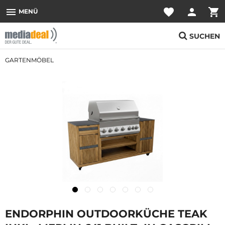
menu
favorite
person
shopping_cart
MENÜ
SUCHEN
GARTENMÖBEL
ENDORPHIN OUTDOORKÜCHE TEAK