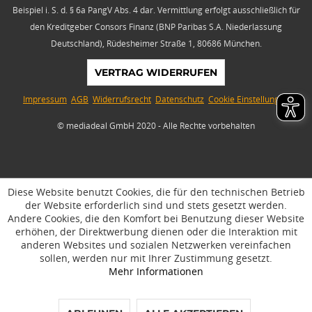
Beispiel i. S. d. § 6a PangV Abs. 4 dar. Vermittlung erfolgt ausschließlich für
den Kreditgeber Consors Finanz (BNP Paribas S.A. Niederlassung
Deutschland), Rüdesheimer Straße 1, 80686 München.
VERTRAG WIDERRUFEN
Impressum
AGB
Widerrufsrecht
Datenschutz
Cookie Einstellungen
© mediadeal GmbH 2020 - Alle Rechte vorbehalten
Diese Website benutzt Cookies, die für den technischen Betrieb
der Website erforderlich sind und stets gesetzt werden.
Andere Cookies, die den Komfort bei Benutzung dieser Website
erhöhen, der Direktwerbung dienen oder die Interaktion mit
anderen Websites und sozialen Netzwerken vereinfachen
sollen, werden nur mit Ihrer Zustimmung gesetzt.
Mehr Informationen