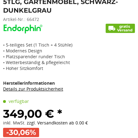
5TLG, GARTENMÖBEL, SCHWARZ-
DUNKELGRAU
Artikel-Nr.:
66472
gratis
local_shipping
Versand
• 5-teiliges Set (1 Tisch + 4 Stühle)
• Modernes Design
• Platzsparender runder Tisch
• Wetterbeständig & pflegeleicht
• Hoher Sitzkomfort
Herstellerinformationen
Details zur Produktsicherheit
verfügbar
349,00 € *
inkl. MwSt.
zzgl. Versandkosten ab 0.00 €
-30,06%