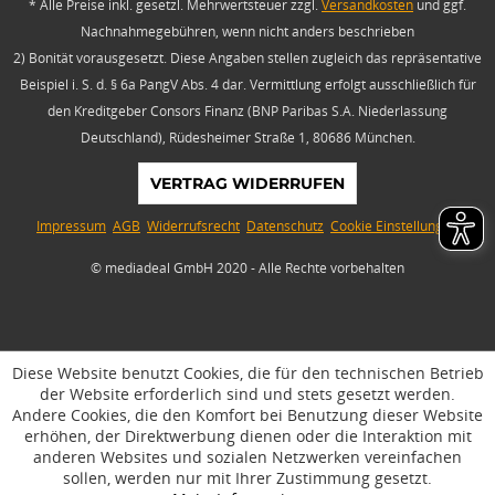
* Alle Preise inkl. gesetzl. Mehrwertsteuer zzgl.
Versandkosten
und ggf.
Nachnahmegebühren, wenn nicht anders beschrieben
2) Bonität vorausgesetzt. Diese Angaben stellen zugleich das repräsentative
Beispiel i. S. d. § 6a PangV Abs. 4 dar. Vermittlung erfolgt ausschließlich für
den Kreditgeber Consors Finanz (BNP Paribas S.A. Niederlassung
Deutschland), Rüdesheimer Straße 1, 80686 München.
VERTRAG WIDERRUFEN
Impressum
AGB
Widerrufsrecht
Datenschutz
Cookie Einstellungen
© mediadeal GmbH 2020 - Alle Rechte vorbehalten
Diese Website benutzt Cookies, die für den technischen Betrieb
der Website erforderlich sind und stets gesetzt werden.
Andere Cookies, die den Komfort bei Benutzung dieser Website
erhöhen, der Direktwerbung dienen oder die Interaktion mit
anderen Websites und sozialen Netzwerken vereinfachen
sollen, werden nur mit Ihrer Zustimmung gesetzt.