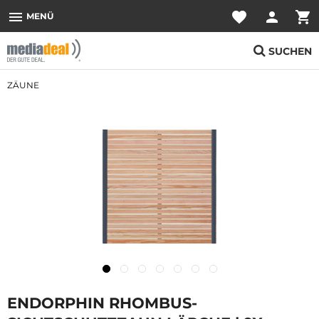
menu
favorite
person
shopping_cart
MENÜ
SUCHEN
ZÄUNE
ENDORPHIN RHOMBUS-