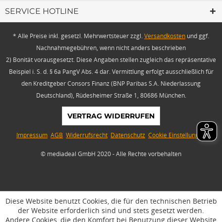
SERVICE HOTLINE
* Alle Preise inkl. gesetzl. Mehrwertsteuer zzgl.
Versandkosten
und ggf.
Nachnahmegebühren, wenn nicht anders beschrieben
2) Bonität vorausgesetzt. Diese Angaben stellen zugleich das repräsentative
Beispiel i. S. d. § 6a PangV Abs. 4 dar. Vermittlung erfolgt ausschließlich für
den Kreditgeber Consors Finanz (BNP Paribas S.A. Niederlassung
Deutschland), Rüdesheimer Straße 1, 80686 München.
VERTRAG WIDERRUFEN
Impressum
AGB
Widerrufsrecht
Datenschutz
Cookie Einstellungen
© mediadeal GmbH 2020 - Alle Rechte vorbehalten
Diese Website benutzt Cookies, die für den technischen Betrieb
der Website erforderlich sind und stets gesetzt werden.
Andere Cookies, die den Komfort bei Benutzung dieser Website