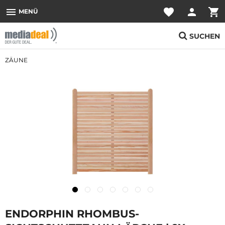
menu
favorite
person
shopping_cart
MENÜ
SUCHEN
ZÄUNE
ENDORPHIN RHOMBUS-