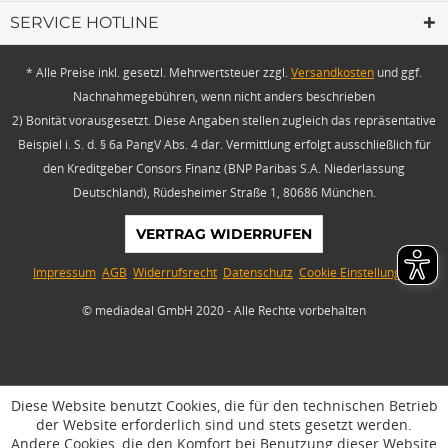
SERVICE HOTLINE
* Alle Preise inkl. gesetzl. Mehrwertsteuer zzgl.
Versandkosten
und ggf.
Nachnahmegebühren, wenn nicht anders beschrieben
2) Bonität vorausgesetzt. Diese Angaben stellen zugleich das repräsentative
Beispiel i. S. d. § 6a PangV Abs. 4 dar. Vermittlung erfolgt ausschließlich für
den Kreditgeber Consors Finanz (BNP Paribas S.A. Niederlassung
Deutschland), Rüdesheimer Straße 1, 80686 München.
VERTRAG WIDERRUFEN
Impressum
AGB
Widerrufsrecht
Datenschutz
Cookie Einstellungen
© mediadeal GmbH 2020 - Alle Rechte vorbehalten
Diese Website benutzt Cookies, die für den technischen Betrieb
der Website erforderlich sind und stets gesetzt werden.
Andere Cookies, die den Komfort bei Benutzung dieser Website