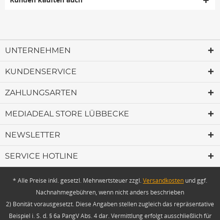
UNTERNEHMEN
KUNDENSERVICE
ZAHLUNGSARTEN
MEDIADEAL STORE LÜBBECKE
NEWSLETTER
SERVICE HOTLINE
* Alle Preise inkl. gesetzl. Mehrwertsteuer zzgl.
Versandkosten
und ggf.
Nachnahmegebühren, wenn nicht anders beschrieben
2) Bonität vorausgesetzt. Diese Angaben stellen zugleich das repräsentative
Beispiel i. S. d. § 6a PangV Abs. 4 dar. Vermittlung erfolgt ausschließlich für