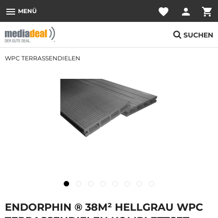
menu
favorite
person
shopping_cart
MENÜ
SUCHEN
WPC TERRASSENDIELEN
ENDORPHIN ® 38M² HELLGRAU WPC