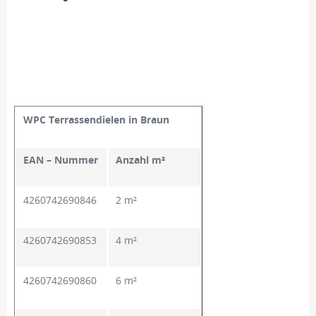
WPC Terrassendielen in Braun
EAN – Nummer
Anzahl m²
4260742690846
2 m²
4260742690853
4 m²
4260742690860
6 m²