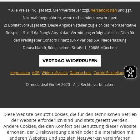
* Alle Preise inkl. gesetzl. Mehrwertsteuer zzgl.
Versandkosten
und ggf.
Nachnahmegebühren, wenn nicht anders beschrieben
2) Bonität vorausgesetzt. Diese Angaben stellen zugleich das repräsentative
Beispiel i. S. d. § 6a PangV Abs. 4 dar. Vermittlung erfolgt ausschließlich für
den Kreditgeber Consors Finanz (BNP Paribas S.A. Niederlassung
Deutschland), Rüdesheimer Straße 1, 80686 München.
VERTRAG WIDERRUFEN
Impressum
AGB
Widerrufsrecht
Datenschutz
Cookie Einstellungen
© mediadeal GmbH 2020 - Alle Rechte vorbehalten
Diese Website benutzt Cookies, die für den technischen Betrieb
der Website erforderlich sind und stets gesetzt werden.
Andere Cookies, die den Komfort bei Benutzung dieser Website
erhöhen, der Direktwerbung dienen oder die Interaktion mit
anderen Websites und sozialen Netzwerken vereinfachen