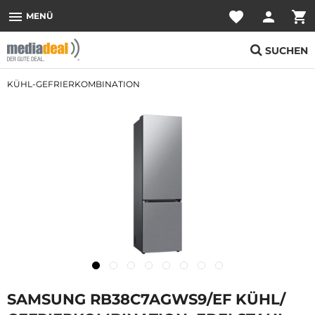
menu
favorite
person
shopping_cart
MENÜ
SUCHEN
KÜHL-GEFRIERKOMBINATION
SAMSUNG RB38C7AGWS9/EF KÜHL/