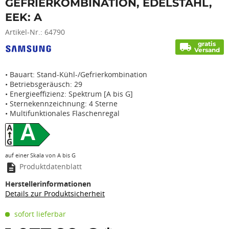
GEFRIERKOMBINATION, EDELSTAHL,
EEK: A
Artikel-Nr.:
64790
gratis
local_shipping
Versand
• Bauart: Stand-Kühl-/Gefrierkombination
• Betriebsgeräusch: 29
• Energieeffizienz: Spektrum [A bis G]
• Sternekennzeichnung: 4 Sterne
• Multifunktionales Flaschenregal
A
auf einer Skala von A bis G
description
Produktdatenblatt
Herstellerinformationen
Details zur Produktsicherheit
sofort lieferbar