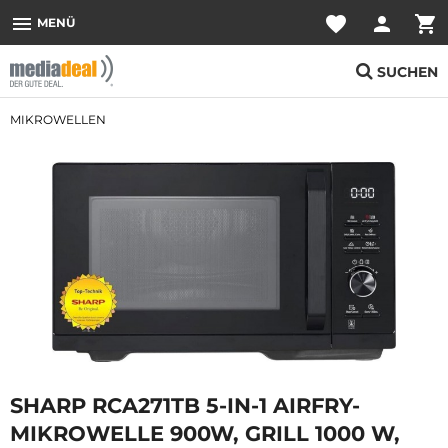
menu
favorite
person
shopping_cart
MENÜ
SUCHEN
MIKROWELLEN
SHARP RCA271TB 5-IN-1 AIRFRY-
MIKROWELLE 900W, GRILL 1000 W,