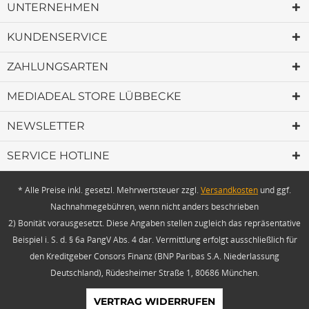
UNTERNEHMEN
KUNDENSERVICE
ZAHLUNGSARTEN
MEDIADEAL STORE LÜBBECKE
NEWSLETTER
SERVICE HOTLINE
* Alle Preise inkl. gesetzl. Mehrwertsteuer zzgl.
Versandkosten
und ggf.
Nachnahmegebühren, wenn nicht anders beschrieben
2) Bonität vorausgesetzt. Diese Angaben stellen zugleich das repräsentative
Beispiel i. S. d. § 6a PangV Abs. 4 dar. Vermittlung erfolgt ausschließlich für
den Kreditgeber Consors Finanz (BNP Paribas S.A. Niederlassung
Deutschland), Rüdesheimer Straße 1, 80686 München.
VERTRAG WIDERRUFEN