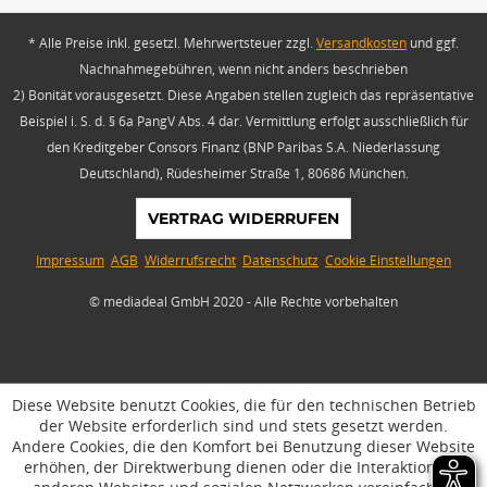
* Alle Preise inkl. gesetzl. Mehrwertsteuer zzgl.
Versandkosten
und ggf.
Nachnahmegebühren, wenn nicht anders beschrieben
2) Bonität vorausgesetzt. Diese Angaben stellen zugleich das repräsentative
Beispiel i. S. d. § 6a PangV Abs. 4 dar. Vermittlung erfolgt ausschließlich für
den Kreditgeber Consors Finanz (BNP Paribas S.A. Niederlassung
Deutschland), Rüdesheimer Straße 1, 80686 München.
VERTRAG WIDERRUFEN
Impressum
AGB
Widerrufsrecht
Datenschutz
Cookie Einstellungen
© mediadeal GmbH 2020 - Alle Rechte vorbehalten
Diese Website benutzt Cookies, die für den technischen Betrieb
der Website erforderlich sind und stets gesetzt werden.
Andere Cookies, die den Komfort bei Benutzung dieser Website
erhöhen, der Direktwerbung dienen oder die Interaktion mit