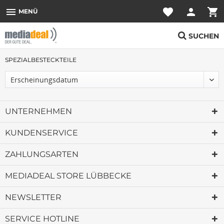
menu
favorite
person
shopping_cart
MENÜ
SUCHEN
SPEZIALBESTECKTEILE
UNTERNEHMEN
KUNDENSERVICE
ZAHLUNGSARTEN
MEDIADEAL STORE LÜBBECKE
NEWSLETTER
SERVICE HOTLINE