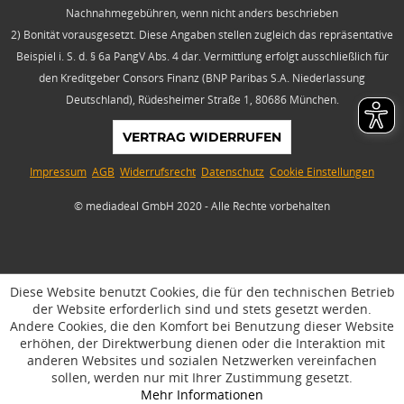
Nachnahmegebühren, wenn nicht anders beschrieben
2) Bonität vorausgesetzt. Diese Angaben stellen zugleich das repräsentative
Beispiel i. S. d. § 6a PangV Abs. 4 dar. Vermittlung erfolgt ausschließlich für
den Kreditgeber Consors Finanz (BNP Paribas S.A. Niederlassung
Deutschland), Rüdesheimer Straße 1, 80686 München.
VERTRAG WIDERRUFEN
Impressum
AGB
Widerrufsrecht
Datenschutz
Cookie Einstellungen
© mediadeal GmbH 2020 - Alle Rechte vorbehalten
Diese Website benutzt Cookies, die für den technischen Betrieb
der Website erforderlich sind und stets gesetzt werden.
Andere Cookies, die den Komfort bei Benutzung dieser Website
erhöhen, der Direktwerbung dienen oder die Interaktion mit
anderen Websites und sozialen Netzwerken vereinfachen
sollen, werden nur mit Ihrer Zustimmung gesetzt.
Mehr Informationen