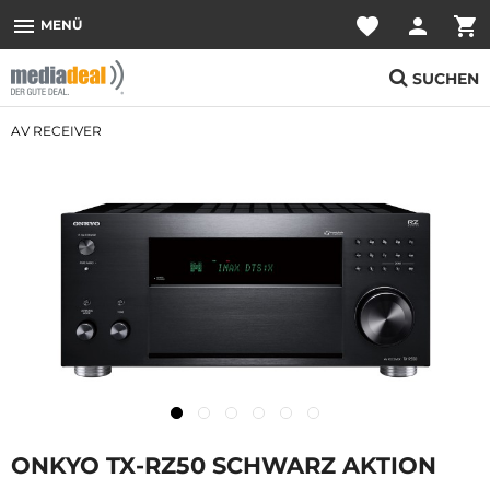
menu
favorite
person
shopping_cart
MENÜ
SUCHEN
AV RECEIVER
ONKYO TX-RZ50 SCHWARZ AKTION