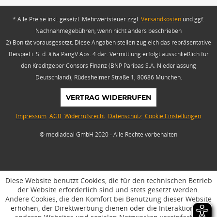
* Alle Preise inkl. gesetzl. Mehrwertsteuer zzgl.
Versandkosten
und ggf.
Nachnahmegebühren, wenn nicht anders beschrieben
2) Bonität vorausgesetzt. Diese Angaben stellen zugleich das repräsentative
Beispiel i. S. d. § 6a PangV Abs. 4 dar. Vermittlung erfolgt ausschließlich für
den Kreditgeber Consors Finanz (BNP Paribas S.A. Niederlassung
Deutschland), Rüdesheimer Straße 1, 80686 München.
VERTRAG WIDERRUFEN
Impressum
AGB
Widerrufsrecht
Datenschutz
Cookie Einstellungen
© mediadeal GmbH 2020 - Alle Rechte vorbehalten
Diese Website benutzt Cookies, die für den technischen Betrieb
der Website erforderlich sind und stets gesetzt werden.
Andere Cookies, die den Komfort bei Benutzung dieser Website
erhöhen, der Direktwerbung dienen oder die Interaktion mit