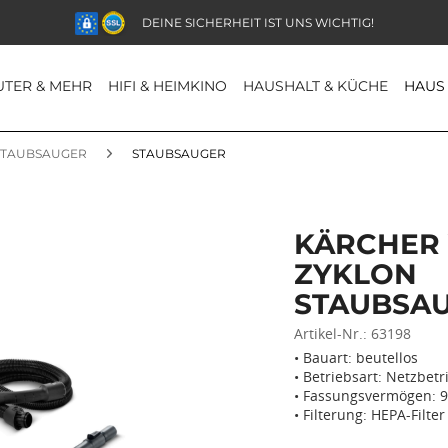
DEINE SICHERHEIT IST UNS WICHTIG!
TER & MEHR
HIFI & HEIMKINO
HAUSHALT & KÜCHE
HAUS
STAUBSAUGER
STAUBSAUGER
KÄRCHER 
ZYKLON
STAUBSA
Artikel-Nr.:
63198
• Bauart: beutellos
• Betriebsart: Netzbetr
• Fassungsvermögen: 
• Filterung: HEPA-Filter