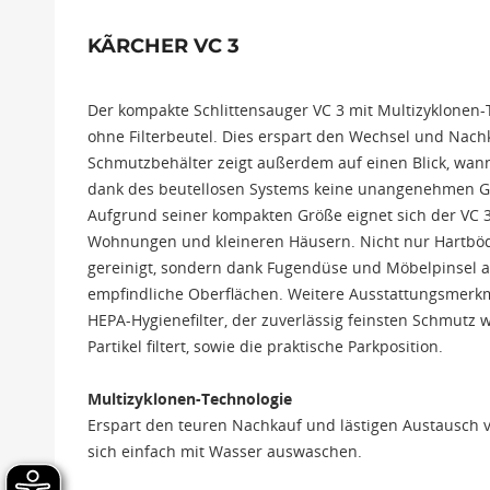
KÃRCHER VC 3
Der kompakte Schlittensauger VC 3 mit Multizyklonen
ohne Filterbeutel. Dies erspart den Wechsel und Nachk
Schmutzbehälter zeigt außerdem auf einen Blick, wan
dank des beutellosen Systems keine unangenehmen Ger
Aufgrund seiner kompakten Größe eignet sich der VC 3 p
Wohnungen und kleineren Häusern. Nicht nur Hartbö
gereinigt, sondern dank Fugendüse und Möbelpinsel
empfindliche Oberflächen. Weitere Ausstattungsmerkm
HEPA-Hygienefilter, der zuverlässig feinsten Schmutz 
Partikel filtert, sowie die praktische Parkposition.
Multizyklonen-Technologie
Erspart den teuren Nachkauf und lästigen Austausch v
sich einfach mit Wasser auswaschen.