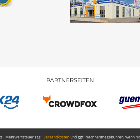
PARTNERSEITEN
etzl. Mehrwertsteuer zzgl.
Versandkosten
und ggf. Nachnahmegebühren, wenn nic