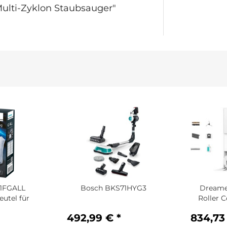
Multi-Zyklon Staubsauger"
41FGALL
Bosch BKS71HYG3
Dreame
utel für
Roller 
492,99 € *
834,73