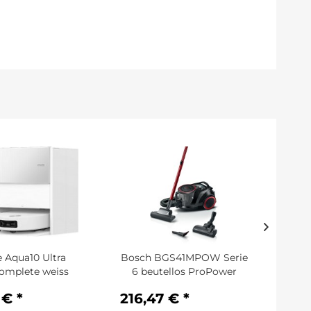
 Aqua10 Ultra
Bosch BGS41MPOW Serie
S
Complete weiss
6 beutellos ProPower
St
Schwarz
 € *
216,47 € *
135