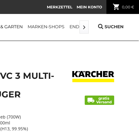
shopping_cart
MERKZETTEL
MEIN KONTO
0,00 €
 & GARTEN
MARKEN-SHOPS
ENDORPHIN
FUNDGRUBE
SUCHEN

VC 3 MULTI-
UGER
gratis
local_shipping
Versand
ieb (700W)
900ml
 (H13, 99.95%)