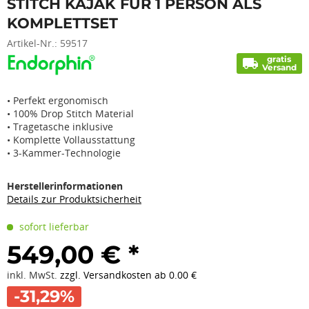
STITCH KAJAK FÜR 1 PERSON ALS
KOMPLETTSET
Artikel-Nr.:
59517
gratis
local_shipping
Versand
• Perfekt ergonomisch
• 100% Drop Stitch Material
• Tragetasche inklusive
• Komplette Vollausstattung
• 3-Kammer-Technologie
Herstellerinformationen
Details zur Produktsicherheit
sofort lieferbar
549,00 € *
inkl. MwSt.
zzgl. Versandkosten ab 0.00 €
-31,29%