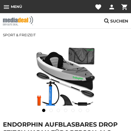
menu
favorite
person
shopping_cart
MENÜ
SUCHEN
SPORT & FREIZEIT
ENDORPHIN AUFBLASBARES DROP