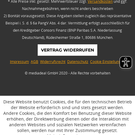
* Alle Preise inkl. gesetzl. Mehrwertsteuer zzgl.
Versandkosten
und ggf.
Nachnahmegebühren, wenn nicht anders beschrieben
2) Bonität vorausgesetzt. Diese Angaben stellen zugleich das repräsentative
Beispiel i. S. d. § 6a PangV Abs. 4 dar. Vermittlung erfolgt ausschließlich für
den Kreditgeber Consors Finanz (BNP Paribas S.A. Niederlassung
Deutschland), Rüdesheimer Straße 1, 80686 München.
VERTRAG WIDERRUFEN
Impressum
AGB
Widerrufsrecht
Datenschutz
Cookie Einstellungen
© mediadeal GmbH 2020 - Alle Rechte vorbehalten
Diese Website benutzt Cookies, die für den technischen Betrieb
der Website erforderlich sind und stets gesetzt werden.
Andere Cookies, die den Komfort bei Benutzung dieser Website
erhöhen, der Direktwerbung dienen oder die Interaktion mit
anderen Websites und sozialen Netzwerken vereinfachen
sollen, werden nur mit Ihrer Zustimmung gesetzt.