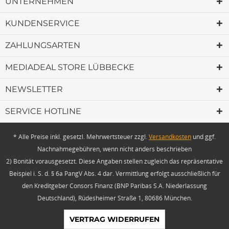
UNTERNEHMEN
KUNDENSERVICE
ZAHLUNGSARTEN
MEDIADEAL STORE LÜBBECKE
NEWSLETTER
SERVICE HOTLINE
* Alle Preise inkl. gesetzl. Mehrwertsteuer zzgl.
Versandkosten
und ggf.
Nachnahmegebühren, wenn nicht anders beschrieben
2) Bonität vorausgesetzt. Diese Angaben stellen zugleich das repräsentative
Beispiel i. S. d. § 6a PangV Abs. 4 dar. Vermittlung erfolgt ausschließlich für
den Kreditgeber Consors Finanz (BNP Paribas S.A. Niederlassung
Deutschland), Rüdesheimer Straße 1, 80686 München.
VERTRAG WIDERRUFEN