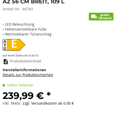
AZ 56 CM BREIT, 109 L
Artikel-Nr.:
66743
gratis
local_shipping
Versand
• LED Beleuchtung
• Höhenverstellbare Füße
• Wechselbarer Türanschlag
E
auf einer Skala von A bis G
description
Produktdatenblatt
Herstellerinformationen
Details zur Produktsicherheit
sofort lieferbar
239,99 € *
inkl. MwSt.
zzgl. Versandkosten ab 0.00 €