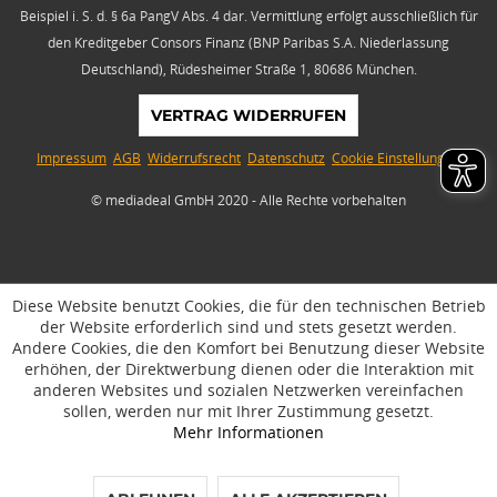
Beispiel i. S. d. § 6a PangV Abs. 4 dar. Vermittlung erfolgt ausschließlich für
den Kreditgeber Consors Finanz (BNP Paribas S.A. Niederlassung
Deutschland), Rüdesheimer Straße 1, 80686 München.
VERTRAG WIDERRUFEN
Impressum
AGB
Widerrufsrecht
Datenschutz
Cookie Einstellungen
© mediadeal GmbH 2020 - Alle Rechte vorbehalten
Diese Website benutzt Cookies, die für den technischen Betrieb
der Website erforderlich sind und stets gesetzt werden.
Andere Cookies, die den Komfort bei Benutzung dieser Website
erhöhen, der Direktwerbung dienen oder die Interaktion mit
anderen Websites und sozialen Netzwerken vereinfachen
sollen, werden nur mit Ihrer Zustimmung gesetzt.
Mehr Informationen