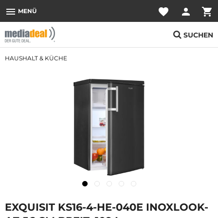
menu
favorite
person
shopping_cart
MENÜ
SUCHEN
HAUSHALT & KÜCHE
EXQUISIT KS16-4-HE-040E INOXLOOK-