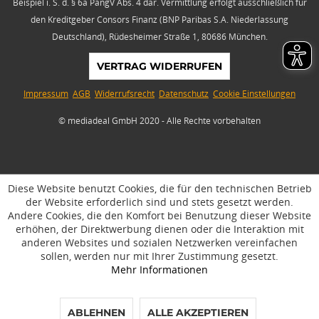
Beispiel i. S. d. § 6a PangV Abs. 4 dar. Vermittlung erfolgt ausschließlich für
den Kreditgeber Consors Finanz (BNP Paribas S.A. Niederlassung
Deutschland), Rüdesheimer Straße 1, 80686 München.
VERTRAG WIDERRUFEN
Impressum
AGB
Widerrufsrecht
Datenschutz
Cookie Einstellungen
© mediadeal GmbH 2020 - Alle Rechte vorbehalten
Diese Website benutzt Cookies, die für den technischen Betrieb
der Website erforderlich sind und stets gesetzt werden.
Andere Cookies, die den Komfort bei Benutzung dieser Website
erhöhen, der Direktwerbung dienen oder die Interaktion mit
anderen Websites und sozialen Netzwerken vereinfachen
sollen, werden nur mit Ihrer Zustimmung gesetzt.
Mehr Informationen
ABLEHNEN
ALLE AKZEPTIEREN