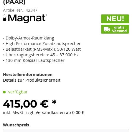
(PAAR)
Artikel-Nr.:
42347
NEU!
gratis
local_shipping
Versand
• Dolby-Atmos-Raumklang
• High Performance Zusatzlautsprecher
• Belastbarkeit (RMS/Max.): 50/120 Watt
• Übertragungsbereich: 45 – 37.000 Hz
• 130 mm Koaxial-Lautsprecher
Herstellerinformationen
Details zur Produktsicherheit
verfügbar
415,00 € *
inkl. MwSt.
zzgl. Versandkosten ab 0.00 €
Wunschpreis