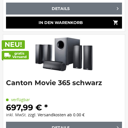
DETAILS
shopping_cart
IN DEN
WARENKORB
NEU!
gratis
local_shipping
Versand
Canton Movie 365 schwarz
verfügbar
697,99 € *
inkl. MwSt.
zzgl. Versandkosten ab 0.00 €
DETAILS