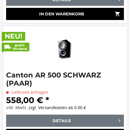
shopping_cart
IN DEN
WARENKORB
NEU!
gratis
local_shipping
Versand
Canton AR 500 SCHWARZ
(PAAR)
Lieferzeit anfragen
558,00 € *
inkl. MwSt.
zzgl. Versandkosten ab 0.00 €
DETAILS