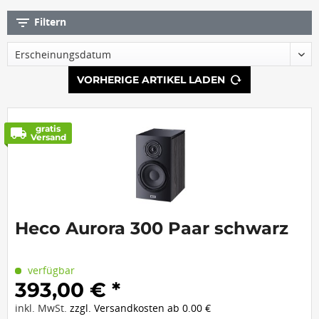
filter_list
Filtern
VORHERIGE ARTIKEL LADEN
gratis
local_shipping
Versand
Heco Aurora 300 Paar schwarz
verfügbar
393,00 € *
inkl. MwSt.
zzgl. Versandkosten ab 0.00 €