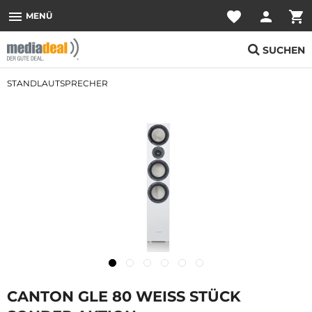
menu
favorite
person
shopping_cart
MENÜ
SUCHEN
STANDLAUTSPRECHER
CANTON GLE 80 WEISS STÜCK