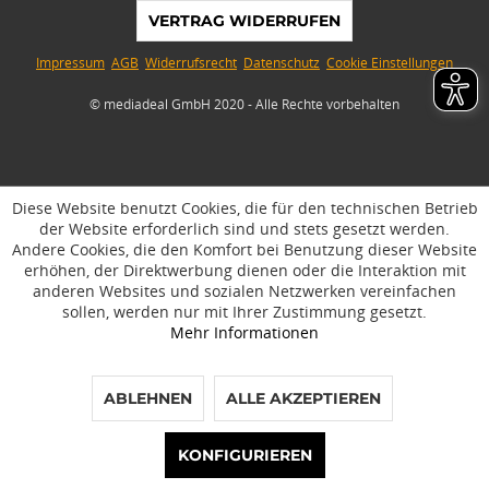
VERTRAG WIDERRUFEN
Impressum
AGB
Widerrufsrecht
Datenschutz
Cookie Einstellungen
© mediadeal GmbH 2020 - Alle Rechte vorbehalten
Diese Website benutzt Cookies, die für den technischen Betrieb
der Website erforderlich sind und stets gesetzt werden.
Andere Cookies, die den Komfort bei Benutzung dieser Website
erhöhen, der Direktwerbung dienen oder die Interaktion mit
anderen Websites und sozialen Netzwerken vereinfachen
sollen, werden nur mit Ihrer Zustimmung gesetzt.
Mehr Informationen
ABLEHNEN
ALLE AKZEPTIEREN
phone
access_time
mail_outline
chat
KONFIGURIEREN
Kontakt
Rückruf
E-Mail
Chat