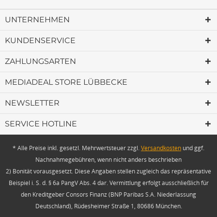
UNTERNEHMEN
KUNDENSERVICE
ZAHLUNGSARTEN
MEDIADEAL STORE LÜBBECKE
NEWSLETTER
SERVICE HOTLINE
* Alle Preise inkl. gesetzl. Mehrwertsteuer zzgl.
Versandkosten
und ggf.
Nachnahmegebühren, wenn nicht anders beschrieben
2) Bonität vorausgesetzt. Diese Angaben stellen zugleich das repräsentative
Beispiel i. S. d. § 6a PangV Abs. 4 dar. Vermittlung erfolgt ausschließlich für
den Kreditgeber Consors Finanz (BNP Paribas S.A. Niederlassung
Deutschland), Rüdesheimer Straße 1, 80686 München.