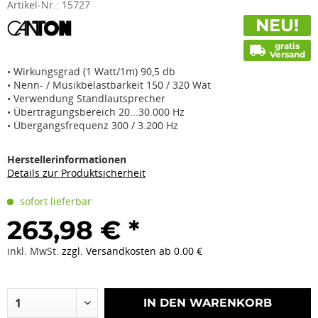
Artikel-Nr.:
15727
NEU!
gratis
local_shipping
Versand
• Wirkungsgrad (1 Watt/1m) 90,5 db
• Nenn- / Musikbelastbarkeit 150 / 320 Wat
• Verwendung Standlautsprecher
• Übertragungsbereich 20...30.000 Hz
• Übergangsfrequenz 300 / 3.200 Hz
Herstellerinformationen
Details zur Produktsicherheit
sofort lieferbar
263,98 € *
inkl. MwSt.
zzgl. Versandkosten ab 0.00 €
IN DEN
WARENKORB