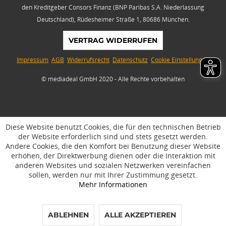
den Kreditgeber Consors Finanz (BNP Paribas S.A. Niederlassung
Deutschland), Rüdesheimer Straße 1, 80686 München.
VERTRAG WIDERRUFEN
Impressum
AGB
Widerrufsrecht
Datenschutz
Cookie Einstellungen
© mediadeal GmbH 2020 - Alle Rechte vorbehalten
Diese Website benutzt Cookies, die für den technischen Betrieb
der Website erforderlich sind und stets gesetzt werden.
Andere Cookies, die den Komfort bei Benutzung dieser Website
erhöhen, der Direktwerbung dienen oder die Interaktion mit
anderen Websites und sozialen Netzwerken vereinfachen
sollen, werden nur mit Ihrer Zustimmung gesetzt.
Mehr Informationen
ABLEHNEN
ALLE AKZEPTIEREN