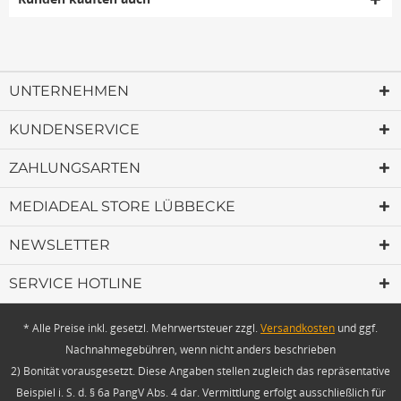
UNTERNEHMEN
KUNDENSERVICE
ZAHLUNGSARTEN
MEDIADEAL STORE LÜBBECKE
NEWSLETTER
SERVICE HOTLINE
* Alle Preise inkl. gesetzl. Mehrwertsteuer zzgl.
Versandkosten
und ggf.
Nachnahmegebühren, wenn nicht anders beschrieben
2) Bonität vorausgesetzt. Diese Angaben stellen zugleich das repräsentative
Beispiel i. S. d. § 6a PangV Abs. 4 dar. Vermittlung erfolgt ausschließlich für