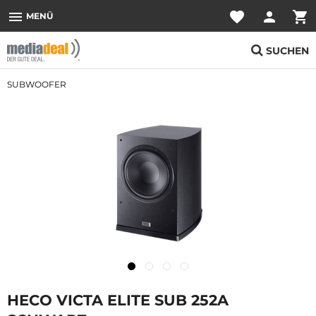
menu
favorite
person
shopping_cart
MENÜ
SUCHEN
SUBWOOFER
HECO VICTA ELITE SUB 252A