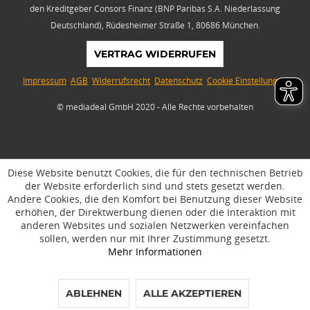
den Kreditgeber Consors Finanz (BNP Paribas S.A. Niederlassung
Deutschland), Rüdesheimer Straße 1, 80686 München.
VERTRAG WIDERRUFEN
Impressum
AGB
Widerrufsrecht
Datenschutz
Cookie Einstellungen
© mediadeal GmbH 2020 - Alle Rechte vorbehalten
Diese Website benutzt Cookies, die für den technischen Betrieb
der Website erforderlich sind und stets gesetzt werden.
Andere Cookies, die den Komfort bei Benutzung dieser Website
erhöhen, der Direktwerbung dienen oder die Interaktion mit
anderen Websites und sozialen Netzwerken vereinfachen
sollen, werden nur mit Ihrer Zustimmung gesetzt.
Mehr Informationen
ABLEHNEN
ALLE AKZEPTIEREN