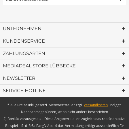
UNTERNEHMEN
KUNDENSERVICE
ZAHLUNGSARTEN
MEDIADEAL STORE LÜBBECKE
NEWSLETTER
SERVICE HOTLINE
* Alle Preise inkl. gesetzl. Mehrwertsteuer zzgl.
Versandkosten
und ggf.
Nachnahmegebühren, wenn nicht anders beschrieben
2) Bonität vorausgesetzt. Diese Angaben stellen zugleich das repräsentative
Beispiel i. S. d. § 6a PangV Abs. 4 dar. Vermittlung erfolgt ausschließlich für