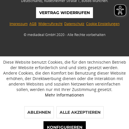
Deutschland), Rüdesheimer Straße 1, 80686 München.
VERTRAG WIDERRUFEN
Impressum
AGB
Widerrufsrecht
Datenschutz
Cookie Einstellungen
© mediadeal GmbH 2020 - Alle Rechte vorbehalten
Diese Website benutzt Cookies, die für den technischen Betrieb
der Website erforderlich sind und stets gesetzt werden.
Andere Cookies, die den Komfort bei Benutzung dieser Website
erhöhen, der Direktwerbung dienen oder die Interaktion mit
anderen Websites und sozialen Netzwerken vereinfachen
sollen, werden nur mit Ihrer Zustimmung gesetzt.
Mehr Informationen
ABLEHNEN
ALLE AKZEPTIEREN
phone
access_time
mail_outline
chat
KONFIGURIEREN