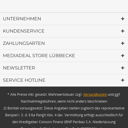
UNTERNEHMEN
KUNDENSERVICE
ZAHLUNGSARTEN
MEDIADEAL STORE LÜBBECKE
NEWSLETTER
SERVICE HOTLINE
* Alle Preise inkl. gesetzl. Mehrwertsteuer zzgl.
Versandkosten
und ggf.
Nachnahmegebühren, wenn nicht anders beschrieben
2) Bonität vorausgesetzt. Diese Angaben stellen zugleich das repräsentative
Beispiel i. S. d. § 6a PangV Abs. 4 dar. Vermittlung erfolgt ausschließlich für
den Kreditgeber Consors Finanz (BNP Paribas S.A. Niederlassung