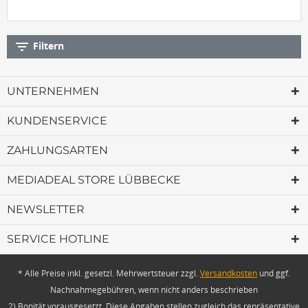
filter_list
Filtern
UNTERNEHMEN
KUNDENSERVICE
ZAHLUNGSARTEN
MEDIADEAL STORE LÜBBECKE
NEWSLETTER
SERVICE HOTLINE
* Alle Preise inkl. gesetzl. Mehrwertsteuer zzgl.
Versandkosten
und ggf.
Nachnahmegebühren, wenn nicht anders beschrieben
2) Bonität vorausgesetzt. Diese Angaben stellen zugleich das repräsentative